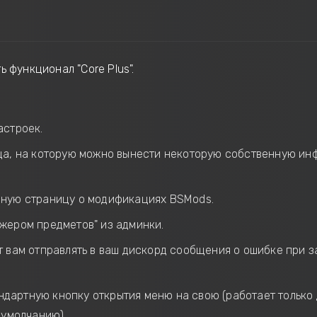
 функционал "Core Plus".
астроек.
ца, на которую можно вынести некоторую собственную инф
нную страницу о модификациях BSMods.
джером предметов" из админки.
т вам отправлять в ваш дискорд сообщения о ошибке при 
ндартную кнопку открытия меню на свою (работает только д
 умолчанию).