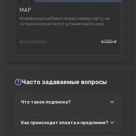
MAP
Модификация добавит на ваш сервер карту, на
которой игроки смогут устанавливать свои
метки, получать серверные и многое другое.
6.000 ₽
БЕЗ ПОДПИСКИ:
Часто задаваемые вопросы
Что такое подписка?
После оформления подписки вы получаете
Как происходит оплата и продление?
доступ ко всем включенным в неё
модификациям на 30 дней. Продлить её можно